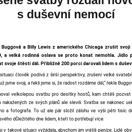
s duševní nemocí
y Buggová a Billy Lewis z amerického Chicaga zrušit svoji
, a velká rodinná oslava se proto konat nemohla. Jídlo pr
 svoje štěstí dál. Přibližně 200 porcí darovali lidem s duše
situaci člověk podívá z širší perspektivy, zrušení velké svateb
ž jsme svoji, a řekli jsme si, že radost rozdáme dál,“ řekla Buggo
oval velkolepou svatbu pro desítky hostů, kam chtěli pozvat
m nakažených ze svých plánů ale slevili. Svatba se nakonec us
ho a fotografa. To už ale pár složil zálohu ve výši pěti tisíc 
svého důležitého dne lidem, kteří to potřebují více.
si v takové situaci vyžádala, abychom jim vrátili peníze. Lidé ob