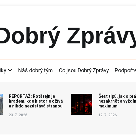
Dobrý Zpráv
iky
Náš dobrý tým
Co jsou Dobrý Zprávy
Podpořt
REPORTÁŽ: Rotštejn je
Šest tipů, jak o p
hradem, kde historie ožívá
nezakrnět a vyždím
a nikdo nezůstává stranou
maximum
23. 7. 2026
12. 7. 2026