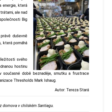
 energie, která
ztrátami, ale nad
 společnosti Big
y právě duševně
s, která pomáhá
íležitosti svého
ednanou hostinu
 v současné době beznaděje, smutku a frustrace
ganizace Thresholds Mark Ishaug.
Autor: Tereza Stará
bez domova v chilském Santiagu.