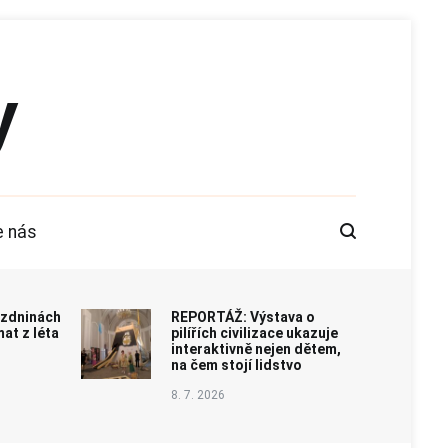
y
e nás
rázdninách
REPORTÁŽ: Výstava o
at z léta
pilířích civilizace ukazuje
interaktivně nejen dětem,
na čem stojí lidstvo
8. 7. 2026