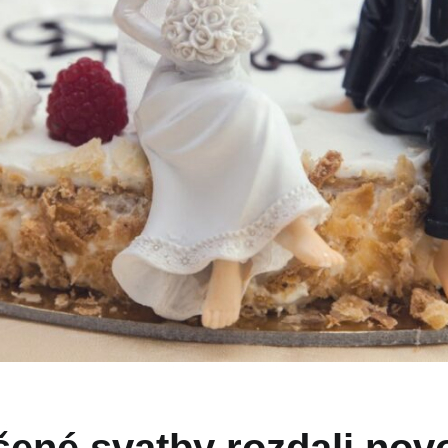
šené svatby rozdali no