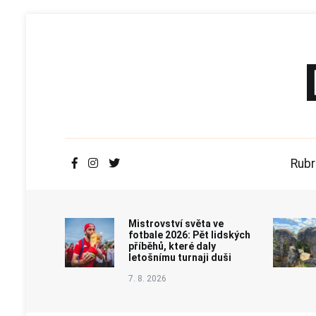
Přeskočit
na
obsah
Rubr
Mistrovství světa ve
fotbale 2026: Pět lidských
příběhů, které daly
letošnímu turnaji duši
7. 8. 2026