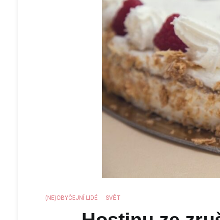
(NE)OBYČEJNÍ LIDÉ
,
SVĚT
Hostinu ze zru