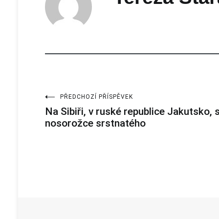
Příspěvek vytvořen
57
PŘEDCHOZÍ PŘÍSPĚVEK
Navigace
Na Sibiři, v ruské republice Jakutsko,
nosorožce srstnatého
pro
příspěvek