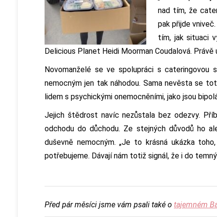
nad tím, že cate
pak přijde vniveč.
tím, jak situaci 
Delicious Planet Heidi Moorman Coudalová. Právě u
Novomanželé se ve spolupráci s cateringovou sp
nemocným jen tak náhodou. Sama nevěsta se totiž
lidem s psychickými onemocněními, jako jsou bipolá
Jejich štědrost navíc nezůstala bez odezvy. Příbě
odchodu do důchodu. Ze stejných důvodů ho ale 
duševně nemocným. „Je to krásná ukázka toho, 
potřebujeme. Dávají nám totiž signál, že i do temn
Před pár měsíci jsme vám psali také o
tajemném B