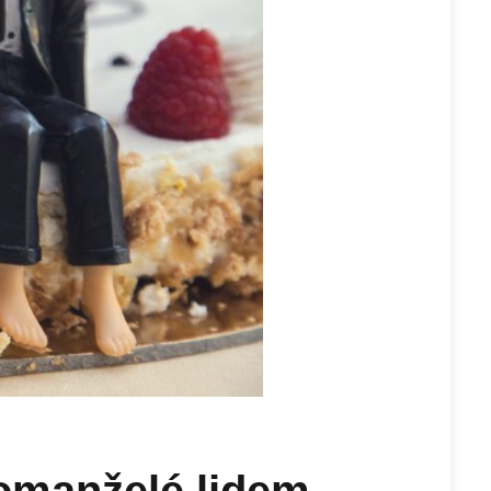
vomanželé lidem