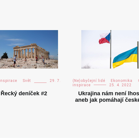
inspirace
,
Svět
29. 7.
(Ne)obyčejní lidé
,
Ekonomika
,
inspirace
25. 4. 2022
Řecký deníček #2
Ukrajina nám není lhos
aneb jak pomáhají české