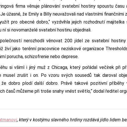
ringová firma věnuje plánování svatební hostiny spoustu času a
 Je úžasné, že Emily a Billy neuvažovali nad vlastními finančními 
využít pro obecné dobro,“ vyzdvihla jejich rozhodnutí majitelka
 ní si novomanželé svatební hostinu objednali.
olečností nerozhodli věnovat 200 jídel ze svatební hostin
 živí jako terénní pracovnice neziskové organizace Threshold
rní porucha, schizofrenie nebo deprese.
hu si všiml i jiný muž z Chicaga, který pořádal večírek při př
musel zrušit i on. Po vzoru svých sousedů tak daroval obj
že dobro plodí další dobro. Právě takové pozitivní příběhy
ých časů můžeme při troše snahy vnést světlo,“ dodal ředitel or
atmanovi
, který v kostýmu slavného hrdiny rozdává jídlo lidem 