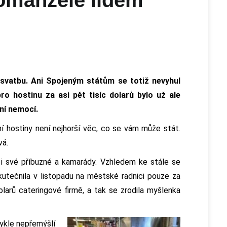
 svatbu. Ani Spojeným státům se totiž nevyhul
o hostinu za asi pět tisíc dolarů bylo už ale
vní nemocí.
ní hostiny není nejhorší věc, co se vám může stát.
vá.
 i své příbuzné a kamarády. Vzhledem ke stále se
kutečnila v listopadu na městské radnici pouze za
dolarů cateringové firmě, a tak se zrodila myšlenka
vykle nepřemýšlí