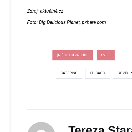
Zdroj: aktuálně.cz
Foto: Big Delicious Planet, pxhere.com
RUBRIKA:
(NE)OBYČEJNÍ LIDÉ
SVĚT
OZNAČENÍ:
CATERING
CHICAGO
COVID 1
Tereza Star