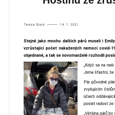
Tereza Stará
14. 1. 2021
Stejně jako mnoho dalších párů museli i Emil
vzrůstající počet nakažených nemocí covid-19
objednané, a tak se novomanželé rozhodli poslat
„Když se na naši 
Jsme šťastní, že u
Pár původně plán
zvyšujícím číslů
účasti oddávající
poslat radost ze 
„Většina párů by 