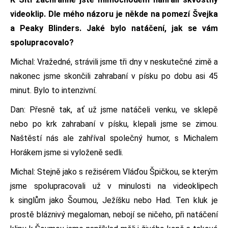
videoklip. Dle mého názoru je někde na pomezí Švejka
a Peaky Blinders. Jaké bylo natáčení, jak se vám
spolupracovalo?
Michal: Vražedné, strávili jsme tři dny v neskutečné zimě a
nakonec jsme skončili zahrabaní v písku po dobu asi 45
minut. Bylo to intenzivní.
Dan: Přesně tak, ať už jsme natáčeli venku, ve sklepě
nebo po krk zahrabaní v písku, klepali jsme se zimou.
Naštěstí nás ale zahříval společný humor, s Michalem
Horákem jsme si vyloženě sedli.
Michal: Stejně jako s režisérem Vláďou Špičkou, se kterým
jsme spolupracovali už v minulosti na videoklipech
k singlům jako Šoumou, Ježíšku nebo Had. Ten kluk je
prostě bláznivý megaloman, nebojí se ničeho, při natáčení