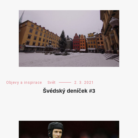
Objevy a inspirace
,
Svět
2. 3. 2021
Švédský deníček #3