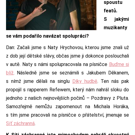
spoustu
featů.
S jakými
muzikanty
se vám podařilo navázat spolupráci?
Dan: Začali jsme s Naty Hrychovou, kterou jsme znali už
z dob její dětské slávy, občas jsme ji dokonce poslouchali
v autě. Naty s námi spolupracovala na písničce
Buďme si
blíž
. Následně jsme se seznámili s Jakubem Děkanem,
s nímž jsme dělali na singlu
Díky hudbě
. Ten nás pak
propojil s rapperem Refewem, který nám nahrál sloku do
jednoho z našich nejnovějších počinů – Pozdravy z Pluta.
Samozřejmě nemůžu zapomenout na Michala Horáka,
s tím jsme pracovali na písničce o přátelství, jmenuje se
Síť záchranná
.
K Síti záchranné jste mimochodem nahráli skvostný