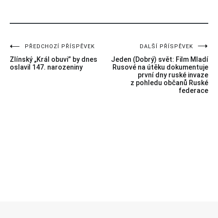
PŘEDCHOZÍ PŘÍSPĚVEK
DALŠÍ PŘÍSPĚVEK
Navigace
Zlínský „Král obuvi” by dnes
Jeden (Dobrý) svět: Film Mladí
pro
oslavil 147. narozeniny
Rusové na útěku dokumentuje
první dny ruské invaze
z pohledu občanů Ruské
příspěvek
federace