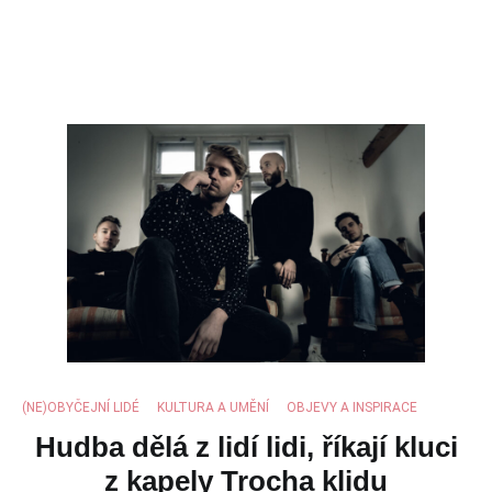
(NE)OBYČEJNÍ LIDÉ
,
KULTURA A UMĚNÍ
,
OBJEVY A INSPIRACE
Hudba dělá z lidí lidi, říkají kluci
z kapely Trocha klidu