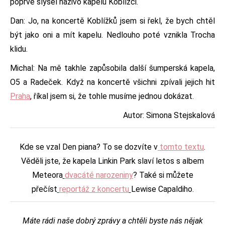
poprvé slyšel naživo kapelu Koblížci.
Dan: Jo, na koncertě Koblížků jsem si řekl, že bych chtěl
být jako oni a mít kapelu. Nedlouho poté vznikla Trocha
klidu.
Michal: Na mě takhle zapůsobila další šumperská kapela,
O5 a Radeček. Když na koncertě všichni zpívali jejich hit
Praha
, říkal jsem si, že tohle musíme jednou dokázat.
Autor: Simona Stejskalová
Kde se vzal Den piana? To se dozvíte v
tomto textu
.
Věděli jste, že kapela Linkin Park slaví letos s albem
Meteora
dvacáté narozeniny
? Také si můžete
přečíst
reportáž z koncertu
Lewise Capaldiho.
Máte rádi naše dobrý zprávy a chtěli byste nás nějak