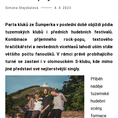
Simona Stejskalová
4. 4. 2023
Parta kluků ze Šumperka v poslední době objíždí pódia
tuzemských klubů i předních hudebních festivalů.
Kombinace příjemného rock-popu, textového
hračičkářství a nevšedních vícehlasů lahodí uším stále
většího počtu fanoušků. V rámci právě probíhajícího
turné se zastaví i v olomouckém S-klubu, kde mimo
jiné představí své nejčerstvější singly.
Příběh
naděje
tuzemské
hudební
scény,
formace