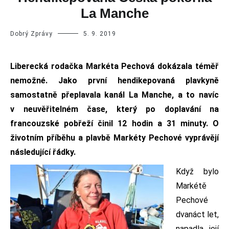
La Manche
Dobrý Zprávy
5. 9. 2019
Liberecká rodačka Markéta Pechová dokázala téměř
nemožné. Jako první hendikepovaná plavkyně
samostatně přeplavala kanál La Manche, a to navíc
v neuvěřitelném čase, který po doplavání na
francouzské pobřeží činil 12 hodin a 31 minuty. O
životním příběhu a plavbě Markéty Pechové vyprávějí
následující řádky.
Když bylo
Markétě
Pechové
dvanáct let,
napadla její