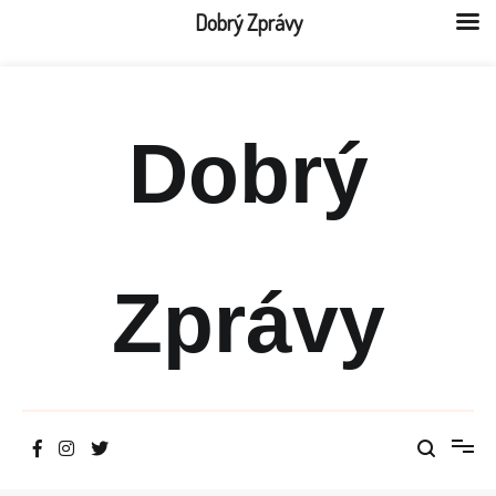
Dobrý Zprávy
Přeskočit
na
obsah
Dobrý
Zprávy