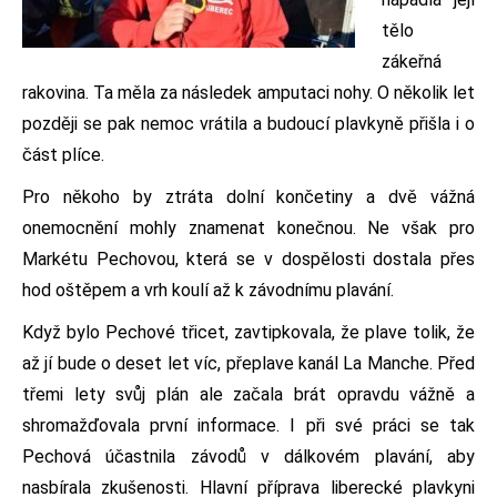
tělo
zákeřná
rakovina. Ta měla za následek amputaci nohy. O několik let
později se pak nemoc vrátila a budoucí plavkyně přišla i o
část plíce.
Pro někoho by ztráta dolní končetiny a dvě vážná
onemocnění mohly znamenat konečnou. Ne však pro
Markétu Pechovou, která se v dospělosti dostala přes
hod oštěpem a vrh koulí až k závodnímu plavání.
Když bylo Pechové třicet, zavtipkovala, že plave tolik, že
až jí bude o deset let víc, přeplave kanál La Manche. Před
třemi lety svůj plán ale začala brát opravdu vážně a
shromažďovala první informace. I při své práci se tak
Pechová účastnila závodů v dálkovém plavání, aby
nasbírala zkušenosti. Hlavní příprava liberecké plavkyni