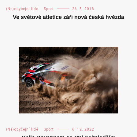
(Ne)obyčejní lidé
,
Sport
26. 5. 2018
Ve světové atletice září nová česká hvězda
(Ne)obyčejní lidé
,
Sport
6. 12. 2022