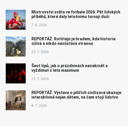
Mistrovství světa ve fotbale 2026: Pět lidských
příběhů, které daly letošnímu turnaji duši
7. 8. 2026
REPORTÁŽ: Rotštejn je hradem, kde historie
ožívá a nikdo nezůstává stranou
23. 7. 2026
Šest tipů, jak o prázdninách nezakrnět a
vyždímat z léta maximum
12. 7. 2026
REPORTÁŽ: Výstava o pilířích civilizace ukazuje
interaktivně nejen dětem, na čem stojí lidstvo
8. 7. 2026