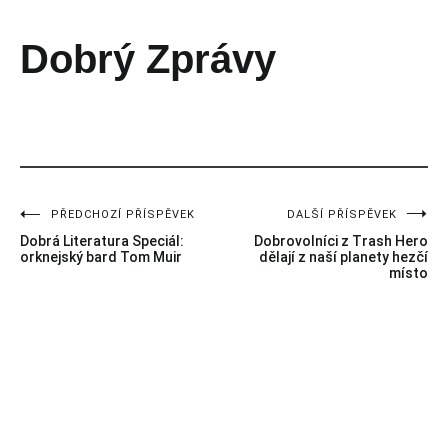
Dobrý Zprávy
Příspěvek vytvořen
831
PŘEDCHOZÍ PŘÍSPĚVEK
DALŠÍ PŘÍSPĚVEK
Navigace
Dobrá Literatura Speciál:
Dobrovolníci z Trash Hero
pro
orknejský bard Tom Muir
dělají z naší planety hezčí
místo
příspěvek