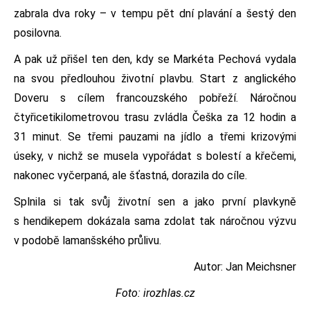
zabrala dva roky – v tempu pět dní plavání a šestý den
posilovna.
A pak už přišel ten den, kdy se Markéta Pechová vydala
na svou předlouhou životní plavbu. Start z anglického
Doveru s cílem francouzského pobřeží. Náročnou
čtyřicetikilometrovou trasu zvládla Češka za 12 hodin a
31 minut. Se třemi pauzami na jídlo a třemi krizovými
úseky, v nichž se musela vypořádat s bolestí a křečemi,
nakonec vyčerpaná, ale šťastná, dorazila do cíle.
Splnila si tak svůj životní sen a jako první plavkyně
s hendikepem dokázala sama zdolat tak náročnou výzvu
v podobě lamanšského průlivu.
Autor: Jan Meichsner
Foto: irozhlas.cz