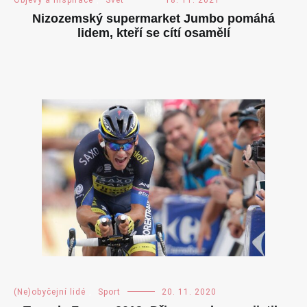
Objevy a inspirace
,
Svět
18. 11. 2021
Nizozemský supermarket Jumbo pomáhá
lidem, kteří se cítí osamělí
(Ne)obyčejní lidé
,
Sport
20. 11. 2020