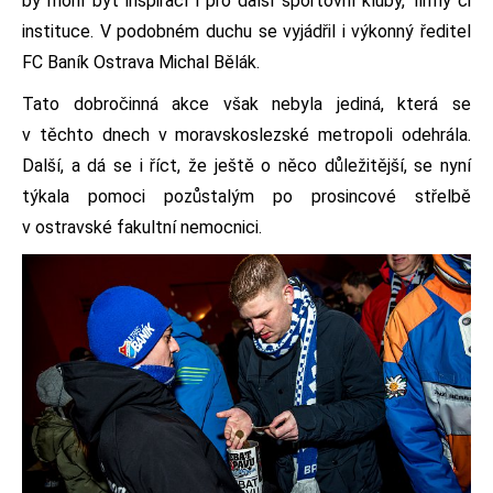
by mohl být inspirací i pro další sportovní kluby, firmy či
instituce. V podobném duchu se vyjádřil i výkonný ředitel
FC Baník Ostrava Michal Bělák.
Tato dobročinná akce však nebyla jediná, která se
v těchto dnech v moravskoslezské metropoli odehrála.
Další, a dá se i říct, že ještě o něco důležitější, se nyní
týkala pomoci pozůstalým po prosincové střelbě
v ostravské fakultní nemocnici.