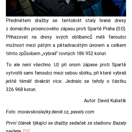
Předmětem dražby se tentokrát staly hrané dresy
z domácího prosincového zápasu proti Spartě Praha (0:0).
Přihazovat na dresy svých oblíbenců měli fanoušci
možnost mezi pátým a pětadvacátým únorem a celkem
tímto způsobem „vybrali“ rovných 186 952 korun.
To ale není všechno. Už při onom zápase proti Spartě
vytvořili sami fanoušci mezi sebou sbírku, při které vybrali
ještě téměř dvakrát více. Jednalo se tehdy o částku
326 968 korun.
Autor: David Kubatík
Foto: moravskoslezky.denik.cz, pexels.com
První článek týkající se dražby sedaček ze stadionu Bazaly
najdete
ZDE
.