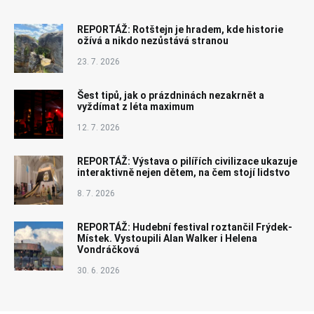
REPORTÁŽ: Rotštejn je hradem, kde historie
ožívá a nikdo nezůstává stranou
23. 7. 2026
Šest tipů, jak o prázdninách nezakrnět a
vyždímat z léta maximum
12. 7. 2026
REPORTÁŽ: Výstava o pilířích civilizace ukazuje
interaktivně nejen dětem, na čem stojí lidstvo
8. 7. 2026
REPORTÁŽ: Hudební festival roztančil Frýdek-
Místek. Vystoupili Alan Walker i Helena
Vondráčková
30. 6. 2026