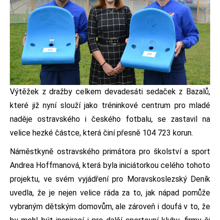
Výtěžek z dražby celkem devadesáti sedaček z Bazalů,
které již nyní slouží jako tréninkové centrum pro mladé
naděje ostravského i českého fotbalu, se zastavil na
velice hezké částce, která činí přesně 104 723 korun.
Náměstkyně ostravského primátora pro školství a sport
Andrea Hoffmanová, která byla iniciátorkou celého tohoto
projektu, ve svém vyjádření pro Moravskoslezský Deník
uvedla, že je nejen velice ráda za to, jak nápad pomůže
vybraným dětským domovům, ale zároveň i doufá v to, že