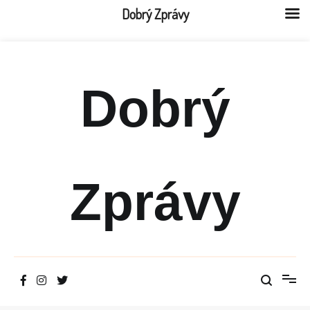
Dobrý Zprávy
Přeskočit
na
obsah
Dobrý
Zprávy