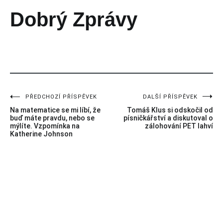
Dobrý Zprávy
Příspěvek vytvořen
831
PŘEDCHOZÍ PŘÍSPĚVEK
DALŠÍ PŘÍSPĚVEK
Navigace
Na matematice se mi líbí, že
Tomáš Klus si odskočil od
pro
buď máte pravdu, nebo se
písničkářství a diskutoval o
mýlíte. Vzpomínka na
zálohování PET lahví
Katherine Johnson
příspěvek