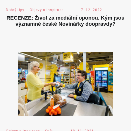
Dobrý tipy
,
Objevy a inspirace
7. 12. 2022
RECENZE: Život za mediální oponou. Kým jsou
významné české Novinářky doopravdy?