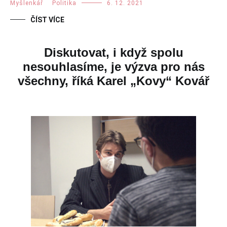
Myšlenkář
,
Politika
6. 12. 2021
ČÍST VÍCE
Diskutovat, i když spolu
nesouhlasíme, je výzva pro nás
všechny, říká Karel „Kovy“ Kovář