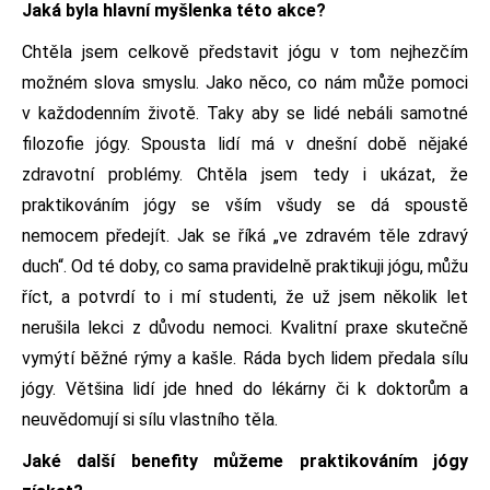
Jaká byla hlavní myšlenka této akce?
Chtěla jsem celkově představit jógu v tom nejhezčím
možném slova smyslu. Jako něco, co nám může pomoci
v každodenním životě. Taky aby se lidé nebáli samotné
filozofie jógy. Spousta lidí má v dnešní době nějaké
zdravotní problémy. Chtěla jsem tedy i ukázat, že
praktikováním jógy se vším všudy se dá spoustě
nemocem předejít. Jak se říká „ve zdravém těle zdravý
duch“. Od té doby, co sama pravidelně praktikuji jógu, můžu
říct, a potvrdí to i mí studenti, že už jsem několik let
nerušila lekci z důvodu nemoci. Kvalitní praxe skutečně
vymýtí běžné rýmy a kašle. Ráda bych lidem předala sílu
jógy. Většina lidí jde hned do lékárny či k doktorům a
neuvědomují si sílu vlastního těla.
Jaké další benefity můžeme praktikováním jógy