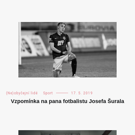
(Ne)obyčejní lidé
,
Sport
17. 5. 2019
Vzpomínka na pana fotbalistu Josefa Šurala