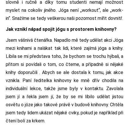
slovně i ručně a díky tomu studenti nemají možnost
myslet na cokoliv jiného. Jóga není „workout“, ale „work-
in“. Snažíme se tedy veškerou naši pozornost mířit dovnitř.
Jak vznikl nápad spojit jógu s prostorem knihovny?
Jsem vášnivá čtenářka. Napadlo mě tedy udělat akci Jóga
mezi knihami a nalákat tak lidi, které zajímá jóga a knihy.
Líbila se mi představa toho, že bychom se trochu hýbali, a
přitom si povídali o tom, co čteme, a případně si nějaké
knihy doporučili . Abych se ale dostala k tomu, jak akce
vznikla. Paní ředitelka knihovny ke mně dřív chodila na
individuální lekce, takže jsme byly v kontaktu. Zavolala
jsem jí a řekla jsem jí, že by se mi líbilo udělat jistou
osvětu o józe jako takové právě v budově knihovny. Chtěla
jsem tedy lidem ukázat nějaké cviky, pokud je například při
čtení bolí za krkem.