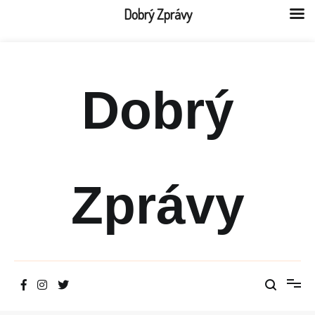
Dobrý Zprávy
Přeskočit
na
obsah
Dobrý
Zprávy