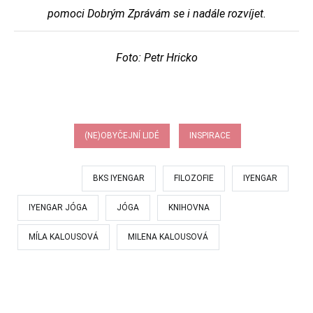
pomoci Dobrým Zprávám se i nadále rozvíjet.
Foto: Petr Hricko
RUBRIKA:
(NE)OBYČEJNÍ LIDÉ
INSPIRACE
OZNAČENÍ:
BKS IYENGAR
FILOZOFIE
IYENGAR
IYENGAR JÓGA
JÓGA
KNIHOVNA
MÍLA KALOUSOVÁ
MILENA KALOUSOVÁ