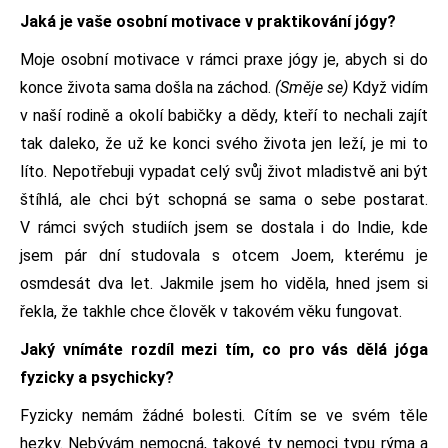
Jaká je vaše osobní motivace v praktikování jógy?
Moje osobní motivace v rámci praxe jógy je, abych si do
konce života sama došla na záchod.
(Směje se)
Když vidím
v naší rodině a okolí babičky a dědy, kteří to nechali zajít
tak daleko, že už ke konci svého života jen leží, je mi to
líto. Nepotřebuji vypadat celý svůj život mladistvě ani být
štíhlá, ale chci být schopná se sama o sebe postarat.
V rámci svých studiích jsem se dostala i do Indie, kde
jsem pár dní studovala s otcem Joem, kterému je
osmdesát dva let. Jakmile jsem ho viděla, hned jsem si
řekla, že takhle chce člověk v takovém věku fungovat.
Jaký vnímáte rozdíl mezi tím, co pro vás dělá jóga
fyzicky a psychicky?
Fyzicky nemám žádné bolesti. Cítím se ve svém těle
hezky. Nebývám nemocná, takové ty nemoci typu rýma a