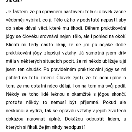
získat?
Je faktem, že při správném nastavení těla si člověk začne
vědoměji vybírat, co jí. Tělo už ho v podstatě nepustí, aby
do sebe dával věci, které mu škodí. Během praktikování
jógy se člověku srovnává nejen tělo, ale i pohled na okolí.
Klienti mi tedy často říkají, že se jim po nějaké době
praktikování jógy zlepšují vztahy. Já samotná jsem dřív
měla v některých situacích pocit, že mi někdo ubližuje a já
jsem ten chudák. Po pravidelném praktikování jógy se mi
pohled na toto změnil. Člověk zjistí, že to není úplně o
tom, že mu ostatní něco dělají. I on na tom má svůj podíl.
Někdy se toho lidé leknou a okamžitě s jógou skončí,
protože někdy to nemusí být příjemné. Pokud ale
neskončí a vydrží, tak se opravdu vztahy v jejich životech
dokážou narovnat úplně. Dokážou odpustit lidem, u
kterých si říkali, že jim nikdy neodpustí.