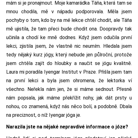
mám si je pronajmout. Moje kamarádka Táňa, která tam se
mnou chodila, mě v nápadu podporovala. Měla jsem
pochyby o tom, kdo by na mé lekce chtěl chodit, ale Táňa
mě ujistila, že tam přeci bude chodit ona. Doopravdy tak
učinila a chodí ke mně dodnes. Když jsem odučila první
lekci, zjistila jsem, že vlastně nic neumím. Hledala jsem
tedy nějaký kurz jógy, který nebude jen půlroční, protože
jsem chtěla zajít do hloubky a naučit se jógu kvalitně.
Laura mi poradila Iyengar Institut v Praze. Přišla jsem tam
na první lekci a byla jsem ohromena, že lektorka ví
všechno. Neřekla nám jen, že si máme sednout. Přesně
nám popsala, jak máme překřížit nohy, jak dát prsty u
nohou, co znamená, když nás něco bolí, a podobně. Dbala
na preciznost, o níž Iyengar jóga je.
Narazila jste na nějaké nepravdivé informace o józe?