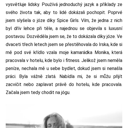
vysvětluje lidsky. Používá jednoduchý jazyk a příklady ze
svého života tak, aby to lidé dokázali pochopit. Poprvé
jsem slyšela o józe díky Spice Girls. Vím, že jedna z nich
byl dřív lehce při těle, a najednou se objevila s luxusní
postavou. Dozvěděla jsem se, že to dokázala díky józe. Ve
dvaceti třech letech jsem se přestěhovala do Irska, kde si
mě pod své křídlo vzala moje kamarádka Monika, která
pracovala v hotelu, kde bylo i fitness. Jelikož jsem neměla
peníze, nechala mě u sebe bydlet, dokud jsem si nenašla
práci. Byla vážně zlatá. Nabídla mi, že si můžu přijít
zacvičit nebo zaplavat právě do hotelu, kde pracovala.
Začala jsem tedy chodit na jógu.