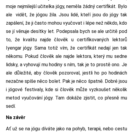
moje nejmilejší učitelka jógy, neměla žádný certifikát. Bylo
ale vidět, že jógou žila. Jsou lidé, kteří jsou do jógy tak
zapálení, že ji často mohou vyučovat i lépe než někdo, kdo
se jí věnuje desítky let. Podepsala bych se ale určitě pod
to, že kvalitu najde člověk u certifikovaných lektorů
Iyengar jógy. Sama totiž vím, že certifikát nedají jen tak
někomu. Pokud člověk ale najde lektora, který mu sedne
lidsky, a vyhovují mu hodiny s ním, tak je to prostě ono. Je
ale důležité, aby člověk pozoroval, jestli ho po hodinách
nezačne spíše něco bolet. Pak je něco špatně. Dobré jsou
i jógové festivaly, kde si člověk může vyzkoušet několik
metod vyučování jógy. Tam dokáže zjistit, co přesně mu
sedí.
Na závěr
Ať už se na jógu díváte jako na pohyb, terapii, nebo cestu