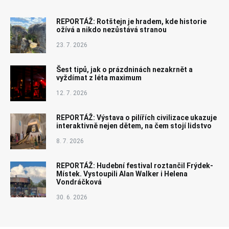
REPORTÁŽ: Rotštejn je hradem, kde historie
ožívá a nikdo nezůstává stranou
23. 7. 2026
Šest tipů, jak o prázdninách nezakrnět a
vyždímat z léta maximum
12. 7. 2026
REPORTÁŽ: Výstava o pilířích civilizace ukazuje
interaktivně nejen dětem, na čem stojí lidstvo
8. 7. 2026
REPORTÁŽ: Hudební festival roztančil Frýdek-
Místek. Vystoupili Alan Walker i Helena
Vondráčková
30. 6. 2026