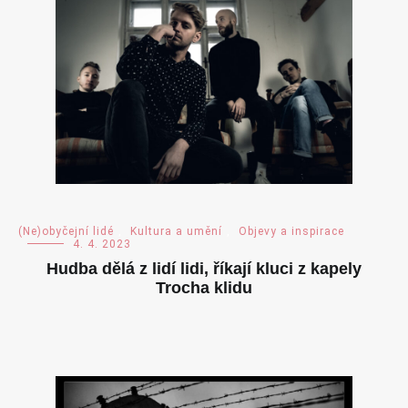
(Ne)obyčejní lidé
,
Kultura a umění
,
Objevy a inspirace
4. 4. 2023
Hudba dělá z lidí lidi, říkají kluci z kapely
Trocha klidu