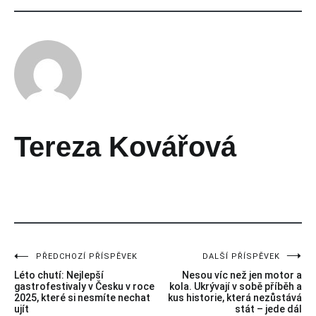
Tereza Kovářová
Příspěvek vytvořen
6
PŘEDCHOZÍ PŘÍSPĚVEK
DALŠÍ PŘÍSPĚVEK
Navigace
Léto chutí: Nejlepší
Nesou víc než jen motor a
pro
gastrofestivaly v Česku v roce
kola. Ukrývají v sobě příběh a
2025, které si nesmíte nechat
kus historie, která nezůstává
ujít
stát – jede dál
příspěvek