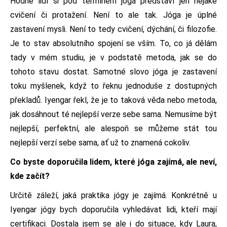
Hodně lidí si pod termínem jóga představí jen nějaké
cvičení či protažení. Není to ale tak. Jóga je úplné
zastavení mysli. Není to tedy cvičení, dýchání, či filozofie.
Je to stav absolutního spojení se vším. To, co já dělám
tady v mém studiu, je v podstatě metoda, jak se do
tohoto stavu dostat. Samotné slovo jóga je zastavení
toku myšlenek, když to řeknu jednoduše z dostupných
překladů. Iyengar řekl, že je to taková věda nebo metoda,
jak dosáhnout té nejlepší verze sebe sama. Nemusíme být
nejlepší, perfektní, ale alespoň se můžeme stát tou
nejlepší verzí sebe sama, ať už to znamená cokoliv.
Co byste doporučila lidem, které jóga zajímá, ale neví,
kde začít?
Určitě záleží, jaká praktika jógy je zajímá. Konkrétně u
Iyengar jógy bych doporučila vyhledávat lidi, kteří mají
certifikaci. Dostala jsem se ale i do situace, kdy Laura,