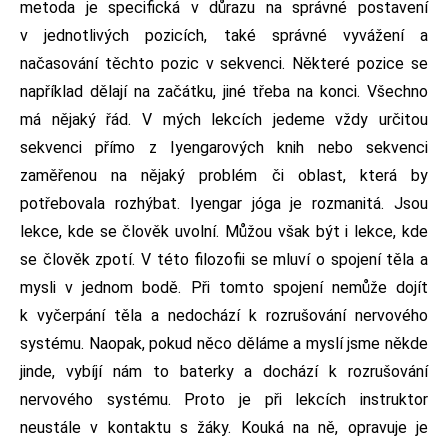
metoda je specifická v důrazu na správné postavení
v jednotlivých pozicích, také správné vyvážení a
načasování těchto pozic v sekvenci. Některé pozice se
například dělají na začátku, jiné třeba na konci. Všechno
má nějaký řád. V mých lekcích jedeme vždy určitou
sekvenci přímo z Iyengarových knih nebo sekvenci
zaměřenou na nějaký problém či oblast, která by
potřebovala rozhýbat. Iyengar jóga je rozmanitá. Jsou
lekce, kde se člověk uvolní. Můžou však být i lekce, kde
se člověk zpotí. V této filozofii se mluví o spojení těla a
mysli v jednom bodě. Při tomto spojení nemůže dojít
k vyčerpání těla a nedochází k rozrušování nervového
systému. Naopak, pokud něco děláme a myslí jsme někde
jinde, vybíjí nám to baterky a dochází k rozrušování
nervového systému. Proto je při lekcích instruktor
neustále v kontaktu s žáky. Kouká na ně, opravuje je