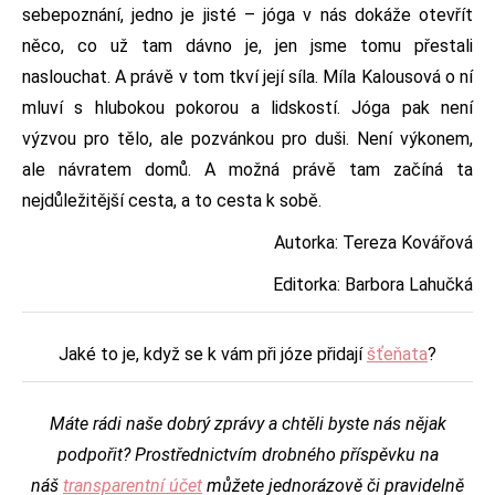
sebepoznání, jedno je jisté – jóga v nás dokáže otevřít
něco, co už tam dávno je, jen jsme tomu přestali
naslouchat. A právě v tom tkví její síla. Míla Kalousová o ní
mluví s hlubokou pokorou a lidskostí. Jóga pak není
výzvou pro tělo, ale pozvánkou pro duši. Není výkonem,
ale návratem domů. A možná právě tam začíná ta
nejdůležitější cesta, a to cesta k sobě.
Autorka: Tereza Kovářová
Editorka: Barbora Lahučká
Jaké to je, když se k vám při józe přidají
šťeňata
?
Máte rádi naše dobrý zprávy a chtěli byste nás nějak
podpořit? Prostřednictvím drobného příspěvku na
náš
transparentní účet
můžete jednorázově či pravidelně