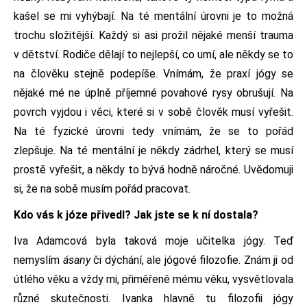
kašel se mi vyhýbají. Na té mentální úrovni je to možná
trochu složitější. Každý si asi prožil nějaké menší trauma
v dětství. Rodiče dělají to nejlepší, co umí, ale někdy se to
na člověku stejně podepíše. Vnímám, že praxí jógy se
nějaké mé ne úplně příjemné povahové rysy obrušují. Na
povrch vyjdou i věci, které si v sobě člověk musí vyřešit.
Na té fyzické úrovni tedy vnímám, že se to pořád
zlepšuje. Na té mentální je někdy zádrhel, který se musí
prostě vyřešit, a někdy to bývá hodně náročné. Uvědomuji
si, že na sobě musím pořád pracovat.
Kdo vás k józe přivedl? Jak jste se k ní dostala?
Iva Adamcová byla taková moje učitelka jógy. Teď
nemyslím
ásany
či dýchání, ale jógové filozofie. Znám ji od
útlého věku a vždy mi, přiměřeně mému věku, vysvětlovala
různé skutečnosti. Ivanka hlavně tu filozofii jógy