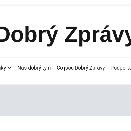
Dobrý Zpráv
iky
Náš dobrý tým
Co jsou Dobrý Zprávy
Podpořt