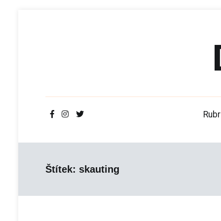
Přeskočit
na
obsah
Rubr
Štítek:
skauting