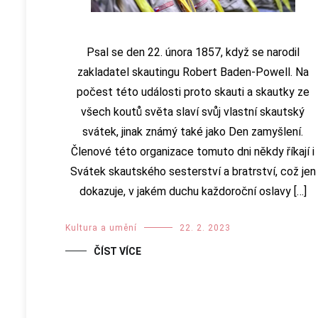
Psal se den 22. února 1857, když se narodil
zakladatel skautingu Robert Baden-Powell. Na
počest této události proto skauti a skautky ze
všech koutů světa slaví svůj vlastní skautský
svátek, jinak známý také jako Den zamyšlení.
Členové této organizace tomuto dni někdy říkají i
Svátek skautského sesterství a bratrství, což jen
dokazuje, v jakém duchu každoroční oslavy […]
Kultura a umění
22. 2. 2023
ČÍST VÍCE