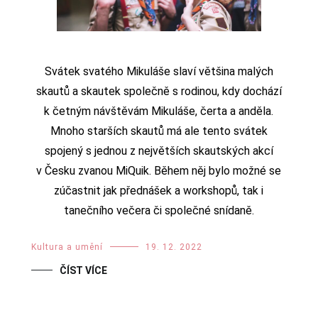
Svátek svatého Mikuláše slaví většina malých
skautů a skautek společně s rodinou, kdy dochází
k četným návštěvám Mikuláše, čerta a anděla.
Mnoho starších skautů má ale tento svátek
spojený s jednou z největších skautských akcí
v Česku zvanou MiQuik. Během něj bylo možné se
zúčastnit jak přednášek a workshopů, tak i
tanečního večera či společné snídaně.
Kultura a umění
19. 12. 2022
ČÍST VÍCE