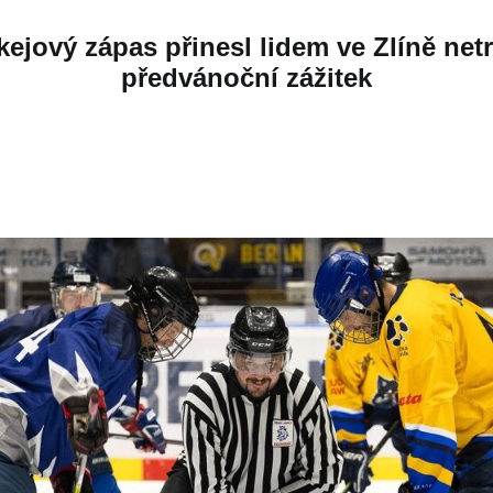
ový zápas přinesl lidem ve Zlíně net
předvánoční zážitek