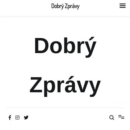
Dobrý Zprávy
Přeskočit
na
obsah
Dobrý
Zprávy