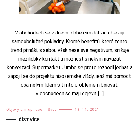
V obchodech se v dnešní době čím dál víc objevují
samoobslužné pokladny. Kromě benefitů, které tento
trend přináší, s sebou však nese své negativum, snižuje
mezilidský kontakt a možnost s někým navázat
konverzaci. Supermarket Jumbo se proto rozhodl jednat a
zapojil se do projektu nizozemské vlády, jenž má pomoct
osamělým lidem s tímto problémem bojovat.
V obchodech se mají objevit […]
Objevy a inspirace
,
Svět
18. 11. 2021
ČÍST VÍCE