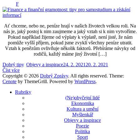
F
Ať chceme, nebo ne, peníze hrají v našich životech velkou roli. Na
nás je, jaký postoj k nim zaujmeme a jaký vztah si k nim vytvoříme.
Pokud například žijeme od výplaty k výplatě, není jisté, že nám
pomůže vyšší příjem, pokud jsme zvyklí všechny peníze utratit.
Vztah k penězům ovlivňuje několik faktorů. Přebíráme návyky od
rodičů, každý máme jiný životní […]
Dobrý tipy
,
Objevy a inspirace
24. 2. 2021
20. 2. 2021
Číst více
Copyright © 2026
Dobrý Zprávy
. All rights reserved. Theme:
Cenote
by ThemeGrill. Powered by
WordPress
.
Rubriky
(Ne)obyčejní lidé
Ekonomika
Kultura a umění
Myšlenkář
Objevy a inspirace
Poezie
Politika
Sport