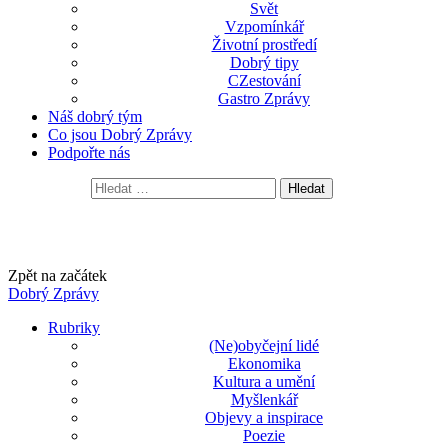
Svět
Vzpomínkář
Životní prostředí
Dobrý tipy
CZestování
Gastro Zprávy
Náš dobrý tým
Co jsou Dobrý Zprávy
Podpořte nás
Vyhledávání
Začněte psát hledaný výraz výše a stisknutím klávesy Enter
vyhledejte. Stisknutím klávesy ESC zrušíte.
Zpět na začátek
Dobrý Zprávy
Rubriky
(Ne)obyčejní lidé
Ekonomika
Kultura a umění
Myšlenkář
Objevy a inspirace
Poezie