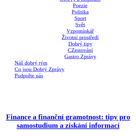
Poezie
Politika
Sport
Svět
Vzpomínkář
Životní prostředí
Dobrý tipy
CZestování
Gastro Zprávy
Náš dobrý tým
Co jsou Dobrý Zprávy
Podpořte nás
Štítek:
Kiyosaki
Finance a finanční gramotnost: tipy pro
samostudium a získání informací