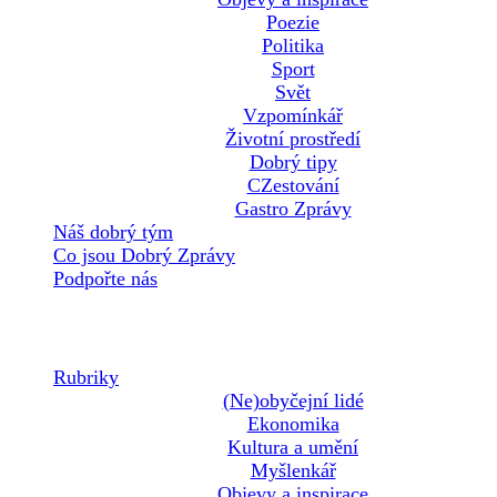
Poezie
Politika
Sport
Svět
Vzpomínkář
Životní prostředí
Dobrý tipy
CZestování
Gastro Zprávy
Náš dobrý tým
Co jsou Dobrý Zprávy
Podpořte nás
Rubriky
(Ne)obyčejní lidé
Ekonomika
Kultura a umění
Myšlenkář
Objevy a inspirace