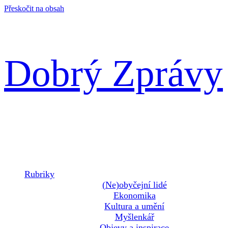
Přeskočit na obsah
Dobrý Zprávy
Rubriky
(Ne)obyčejní lidé
Ekonomika
Kultura a umění
Myšlenkář
Objevy a inspirace