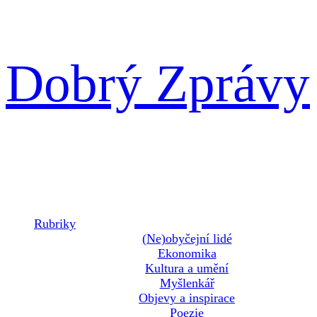
Přeskočit
Dobrý Zprávy
na
obsah
Rubriky
(Ne)obyčejní lidé
Ekonomika
Kultura a umění
Myšlenkář
Objevy a inspirace
Poezie