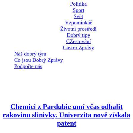
Politika
Sport
Svět
Vzpomínkář
Životní prostředí
Dobrý tipy
CZestování
Gastro Zprávy
Náš dobrý tým
Co jsou Dobrý Zprávy
Podpořte nás
Štítek:
analýza krve
Chemici z Pardubic umí včas odhalit
rakovinu slinivky. Univerzita nově získala
patent