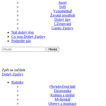
Sport
Svět
Vzpomínkář
Životní prostředí
Dobrý tipy
CZestování
Gastro Zprávy
Náš dobrý tým
Co jsou Dobrý Zprávy
Podpořte nás
Vyhledávání
Začněte psát hledaný výraz výše a stisknutím klávesy Enter
vyhledejte. Stisknutím klávesy ESC zrušíte.
Zpět na začátek
Dobrý Zprávy
Rubriky
(Ne)obyčejní lidé
Ekonomika
Kultura a umění
Myšlenkář
Objevy a inspirace