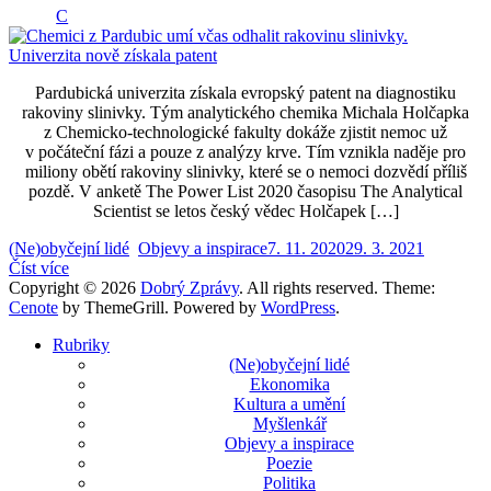
C
Pardubická univerzita získala evropský patent na diagnostiku
rakoviny slinivky. Tým analytického chemika Michala Holčapka
z Chemicko-technologické fakulty dokáže zjistit nemoc už
v počáteční fázi a pouze z analýzy krve. Tím vznikla naděje pro
miliony obětí rakoviny slinivky, které se o nemoci dozvědí příliš
pozdě. V anketě The Power List 2020 časopisu The Analytical
Scientist se letos český vědec Holčapek […]
(Ne)obyčejní lidé
,
Objevy a inspirace
7. 11. 2020
29. 3. 2021
Číst více
Copyright © 2026
Dobrý Zprávy
. All rights reserved. Theme:
Cenote
by ThemeGrill. Powered by
WordPress
.
Rubriky
(Ne)obyčejní lidé
Ekonomika
Kultura a umění
Myšlenkář
Objevy a inspirace
Poezie
Politika