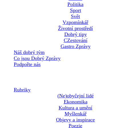
Politika
Sport
Svět
Vzpomínkář
Životní prostředí
Dobrý tipy
CZestování
Gastro Zprávy
Náš dobrý tým
Co jsou Dobrý Zprávy
Podpořte nás
Rubriky
(Ne)obyčejní lidé
Ekonomika
Kultura a umění
Myšlenkář
Objevy a inspirace
Poezie